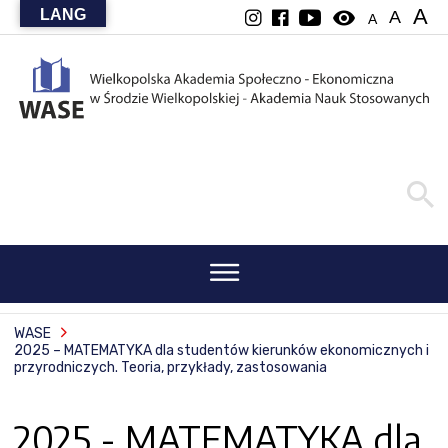
A
LANG
visibility
A
A
WASE
2025 – MATEMATYKA dla studentów kierunków ekonomicznych i
przyrodniczych. Teoria, przykłady, zastosowania
2025 - MATEMATYKA dla