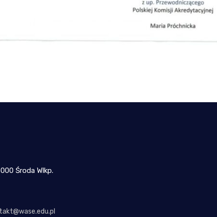
-000 Środa Wlkp.
takt@wase.edu.pl