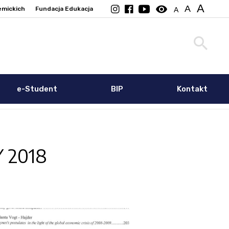
A
visibility
A
emickich
Fundacja Edukacja
A
e-Student
BIP
Kontakt
 2018