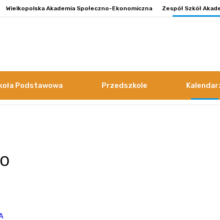
Wielkopolska Akademia Społeczno-Ekonomiczna
Zespół Szkół Akad
koła Podstawowa
Przedszkole
Kalendar
go
A