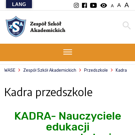
A
LANG
visibility
A
A
WASE
Zespół Szkół Akademickich
Przedszkole
Kadra
Kadra przedszkole
KADRA- Nauczyciele
edukacji