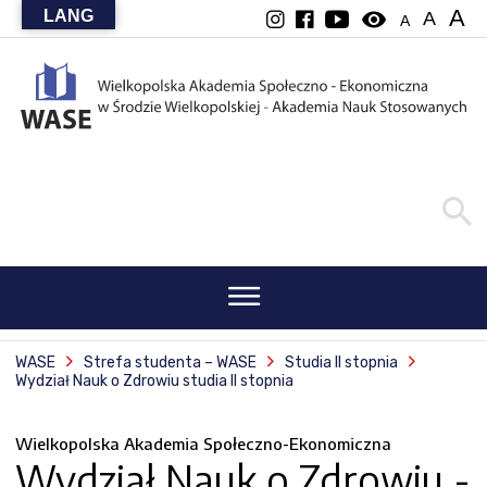
A
LANG
visibility
A
A
WASE
Strefa studenta – WASE
Studia II stopnia
Wydział Nauk o Zdrowiu studia II stopnia
Wielkopolska Akademia Społeczno-Ekonomiczna
Wydział Nauk o Zdrowiu -