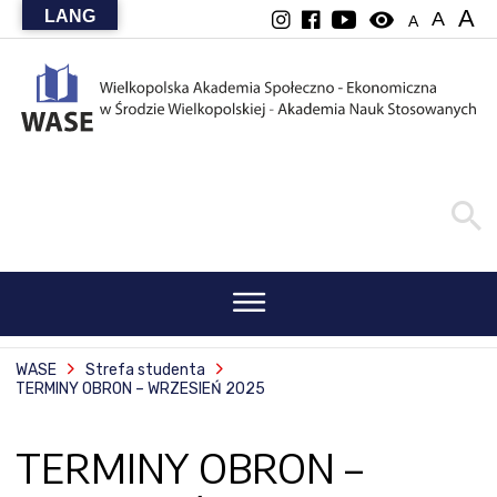
A
LANG
visibility
A
A
WASE
Strefa studenta
TERMINY OBRON – WRZESIEŃ 2025
TERMINY OBRON –