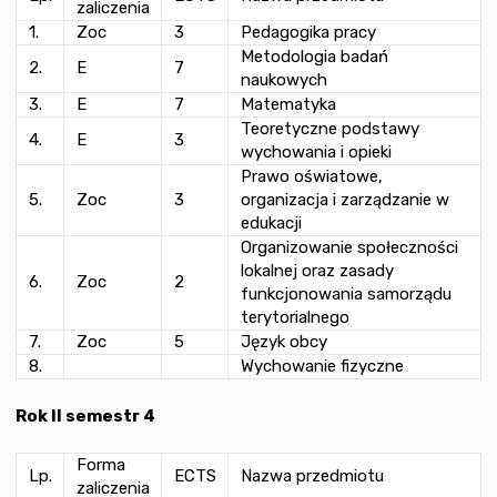
zaliczenia
1.
Zoc
3
Pedagogika pracy
Metodologia badań
2.
E
7
naukowych
3.
E
7
Matematyka
Teoretyczne podstawy
4.
E
3
wychowania i opieki
Prawo oświatowe,
5.
Zoc
3
organizacja i zarządzanie w
edukacji
Organizowanie społeczności
lokalnej oraz zasady
6.
Zoc
2
funkcjonowania samorządu
terytorialnego
7.
Zoc
5
Język obcy
8.
Wychowanie fizyczne
Rok II semestr 4
Forma
Lp.
ECTS
Nazwa przedmiotu
zaliczenia