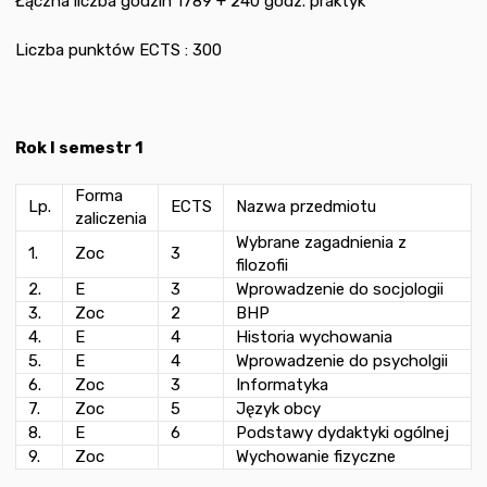
Łączna liczba godzin 1789 + 240 godz. praktyk
Liczba punktów ECTS : 300
Rok I semestr 1
Forma
Lp.
ECTS
Nazwa przedmiotu
zaliczenia
Wybrane zagadnienia z
1.
Zoc
3
filozofii
2.
E
3
Wprowadzenie do socjologii
3.
Zoc
2
BHP
4.
E
4
Historia wychowania
5.
E
4
Wprowadzenie do psycholgii
6.
Zoc
3
Informatyka
7.
Zoc
5
Język obcy
8.
E
6
Podstawy dydaktyki ogólnej
9.
Zoc
Wychowanie fizyczne