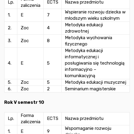
Lp.
ECTS
Nazwa przedmiotu
zaliczenia
Wspieranie rozwoju dziecka w
1.
E
7
młodszym wieku szkolnym
Metodyka edukacji
2.
Zoc
4
zdrowotnej
Metodyka wychowania
3.
Zoc
8
fizycznego
Metodyka edukacji
informatycznej i
4.
E
5
posługiwania się technologią
informacyjno –
komunikacyjną
5.
Zoc
5
Metodyka edukacji muzycznej
6.
Zoc
2
Seminarium magisterskie
Rok V semestr 10
Forma
Lp.
ECTS
Nazwa przedmiotu
zaliczenia
Wspomaganie rozwoju
1.
E
9