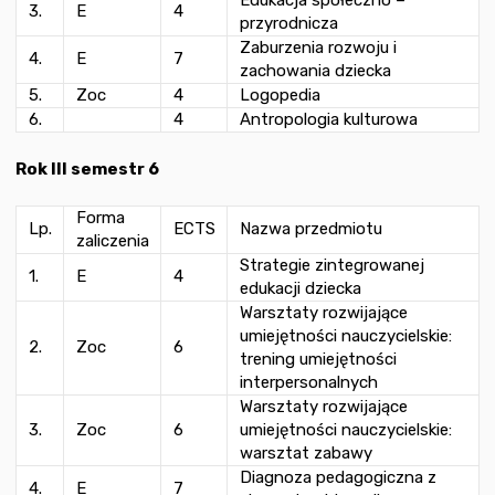
Edukacja społeczno –
3.
E
4
przyrodnicza
Zaburzenia rozwoju i
4.
E
7
zachowania dziecka
5.
Zoc
4
Logopedia
6.
4
Antropologia kulturowa
Rok III semestr 6
Forma
Lp.
ECTS
Nazwa przedmiotu
zaliczenia
Strategie zintegrowanej
1.
E
4
edukacji dziecka
Warsztaty rozwijające
umiejętności nauczycielskie:
2.
Zoc
6
trening umiejętności
interpersonalnych
Warsztaty rozwijające
3.
Zoc
6
umiejętności nauczycielskie:
warsztat zabawy
Diagnoza pedagogiczna z
4.
E
7