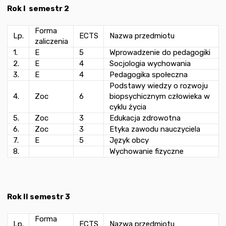
Rok I semestr 2
Forma
Lp.
ECTS
Nazwa przedmiotu
zaliczenia
1.
E
5
Wprowadzenie do pedagogiki
2.
E
4
Socjologia wychowania
3.
E
4
Pedagogika społeczna
Podstawy wiedzy o rozwoju
4.
Zoc
6
biopsychicznym człowieka w
cyklu życia
5.
Zoc
3
Edukacja zdrowotna
6.
Zoc
3
Etyka zawodu nauczyciela
7.
E
5
Język obcy
8.
Wychowanie fizyczne
Rok II semestr 3
Forma
Lp.
ECTS
Nazwa przedmiotu