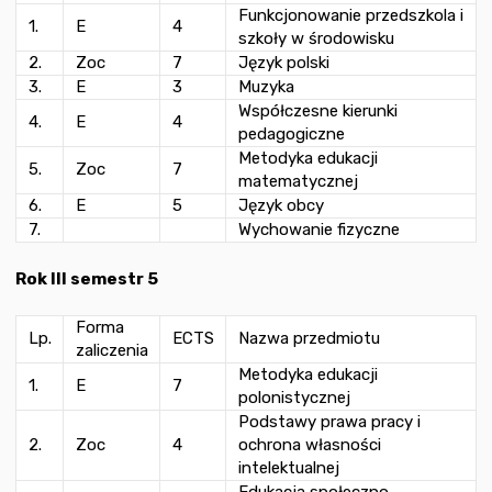
Funkcjonowanie przedszkola i
1.
E
4
szkoły w środowisku
2.
Zoc
7
Język polski
3.
E
3
Muzyka
Współczesne kierunki
4.
E
4
pedagogiczne
Metodyka edukacji
5.
Zoc
7
matematycznej
6.
E
5
Język obcy
7.
Wychowanie fizyczne
Rok III semestr 5
Forma
Lp.
ECTS
Nazwa przedmiotu
zaliczenia
Metodyka edukacji
1.
E
7
polonistycznej
Podstawy prawa pracy i
2.
Zoc
4
ochrona własności
intelektualnej