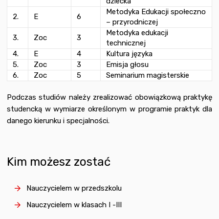
dziecka
Metodyka Edukacji społeczno
2.
E
6
– przyrodniczej
Metodyka edukacji
3.
Zoc
3
technicznej
4.
E
4
Kultura języka
5.
Zoc
3
Emisja głosu
6.
Zoc
5
Seminarium magisterskie
Podczas studiów należy zrealizować obowiązkową praktykę
studencką w wymiarze określonym w programie praktyk dla
danego kierunku i specjalności.
Kim możesz zostać
Nauczycielem w przedszkolu
Nauczycielem w klasach I -III