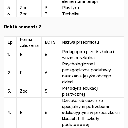
elementami terapii
5.
Zoc
3
Plastyka
6.
Zoc
3
Technika
Rok IV semestr 7
Forma
Lp.
ECTS
Nazwa przedmiotu
zaliczenia
Pedagogika przedszkolna i
1.
E
8
wczesnoszkolna
Psychologiczne i
pedagogiczne podstawy
2.
E
6
nauczania języka obcego
dzieci
Metodyka edukacji
3.
Zoc
5
plastycznej
Dziecko lub uczeń ze
specjalnymi potrzebami
4.
E
6
edukacyjnymi w przedszkolu i
klasach I -III szkoły
podstawowej