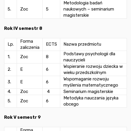
Metodologia badań
5.
Zoc
5
naukowych – seminarium
magisterskie
Rok IV semestr 8
Forma
Lp.
ECTS
Nazwa przedmiotu
zaliczenia
Podstawy psychologii dla
1.
Zoc
8
nauczycieli
Wspieranie rozwoju dziecka w
2.
E
6
wieku przedszkolnym
Wspomaganie rozwoju
3.
E
6
myślenia matematycznego
4.
Zoc
4
Seminarium magisterskie
Metodyka nauczania języka
5.
Zoc
6
obcego
Rok V semestr 9
Forma