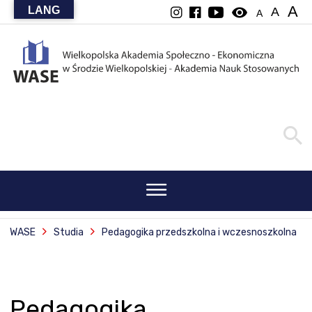
A
LANG
visibility
A
A
WASE
Studia
Pedagogika przedszkolna i wczesnoszkolna
Pedagogika