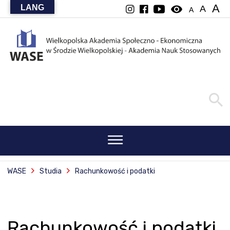
A
LANG
visibility
A
A
WASE
Studia
Rachunkowość i podatki
Rachunkowość i podatki