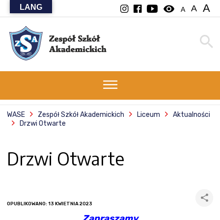
A
LANG
visibility
A
A
WASE
Zespół Szkół Akademickich
Liceum
Aktualności
Drzwi Otwarte
Drzwi Otwarte
OPUBLIKOWANO: 13 KWIETNIA 2023
Zapraszamy