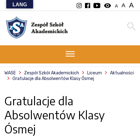
A
LANG
visibility
A
A
WASE
Zespół Szkół Akademickich
Liceum
Aktualności
Gratulacje dla Absolwentów Klasy Ósmej
Gratulacje dla
Absolwentów Klasy
Ósmej