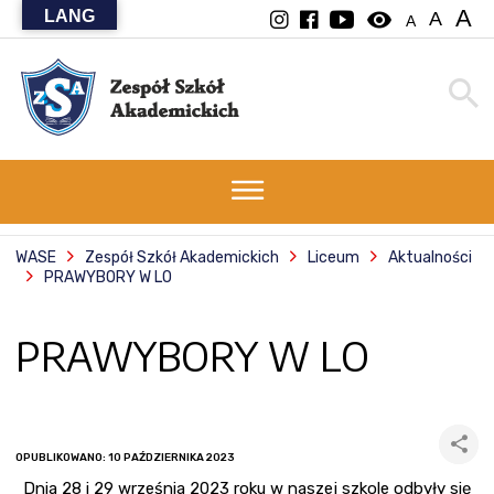
A
LANG
visibility
A
A
WASE
Zespół Szkół Akademickich
Liceum
Aktualności
PRAWYBORY W LO
PRAWYBORY W LO
OPUBLIKOWANO: 10 PAŹDZIERNIKA 2023
Dnia 28 i 29 września 2023 roku w naszej szkole odbyły się