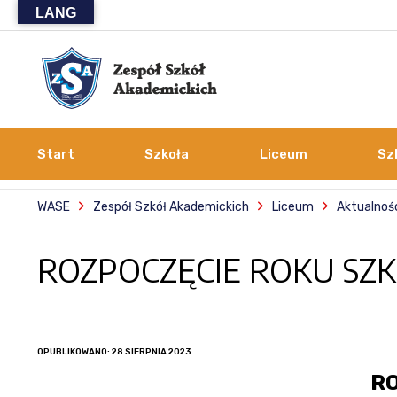
LANG
Start
Szkoła
Liceum
Sz
WASE
Zespół Szkół Akademickich
Liceum
Aktualnoś
ROZPOCZĘCIE ROKU SZ
OPUBLIKOWANO: 28 SIERPNIA 2023
R