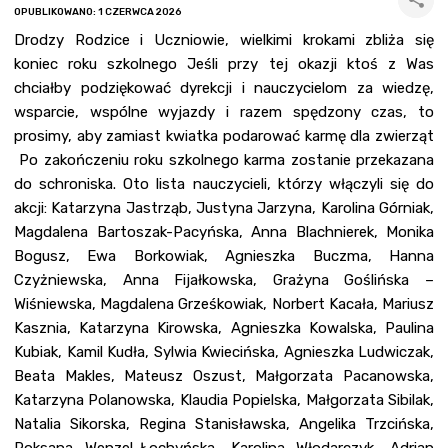
OPUBLIKOWANO: 1 CZERWCA 2026
Drodzy Rodzice i Uczniowie, wielkimi krokami zbliża się
koniec roku szkolnego Jeśli przy tej okazji ktoś z Was
chciałby podziękować dyrekcji i nauczycielom za wiedzę,
wsparcie, wspólne wyjazdy i razem spędzony czas, to
prosimy, aby zamiast kwiatka podarować karmę dla zwierząt
Po zakończeniu roku szkolnego karma zostanie przekazana
do schroniska. Oto lista nauczycieli, którzy włączyli się do
akcji: Katarzyna Jastrząb, Justyna Jarzyna, Karolina Górniak,
Magdalena Bartoszak-Pacyńska, Anna Blachnierek, Monika
Bogusz, Ewa Borkowiak, Agnieszka Buczma, Hanna
Czyżniewska, Anna Fijałkowska, Grażyna Goślińska –
Wiśniewska, Magdalena Grześkowiak, Norbert Kacała, Mariusz
Kasznia, Katarzyna Kirowska, Agnieszka Kowalska, Paulina
Kubiak, Kamil Kudła, Sylwia Kwiecińska, Agnieszka Ludwiczak,
Beata Makles, Mateusz Oszust, Małgorzata Pacanowska,
Katarzyna Polanowska, Klaudia Popielska, Małgorzata Sibilak,
Natalia Sikorska, Regina Stanisławska, Angelika Trzcińska,