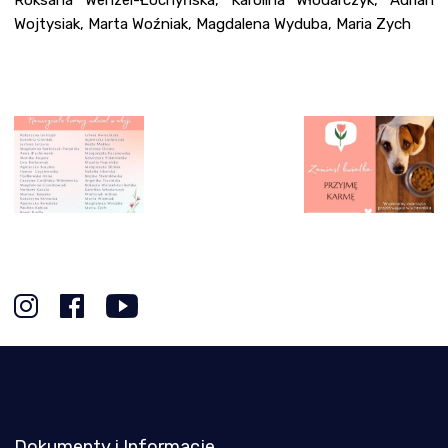
Roksana Wenzel-Łochyńska, Karolina Włodarczyk, Adrian
Wojtysiak, Marta Woźniak, Magdalena Wyduba, Maria Zych
Dokumenty i Informacje