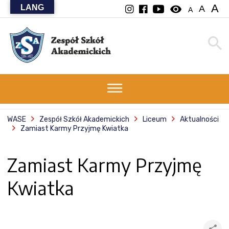
A
LANG
visibility
A
A
WASE
Zespół Szkół Akademickich
Liceum
Aktualności
Zamiast Karmy Przyjmę Kwiatka
Zamiast Karmy Przyjmę
Kwiatka