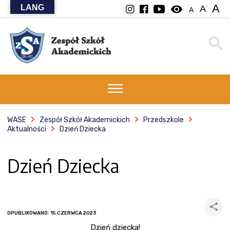
A
LANG
visibility
A
A
WASE
Zespół Szkół Akademickich
Przedszkole
Aktualności
Dzień Dziecka
Dzień Dziecka
OPUBLIKOWANO: 15 CZERWCA 2023
Dzień dziecka!