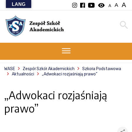
A
LANG
visibility
A
A
WASE
Zespół Szkół Akademickich
Szkoła Podstawowa
Aktualności
„Adwokaci rozjaśniają prawo”
„Adwokaci rozjaśniają
prawo”