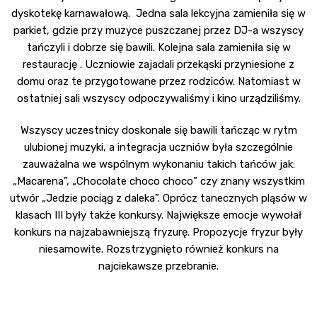
dyskotekę karnawałową. Jedna sala lekcyjna zamieniła się w
parkiet, gdzie przy muzyce puszczanej przez DJ-a wszyscy
tańczyli i dobrze się bawili. Kolejna sala zamieniła się w
restaurację . Uczniowie zajadali przekąski przyniesione z
domu oraz te przygotowane przez rodziców. Natomiast w
ostatniej sali wszyscy odpoczywaliśmy i kino urządziliśmy.
Wszyscy uczestnicy doskonale się bawili tańcząc w rytm
ulubionej muzyki, a integracja uczniów była szczególnie
zauważalna we wspólnym wykonaniu takich tańców jak:
„Macarena”, „Chocolate choco choco” czy znany wszystkim
utwór „Jedzie pociąg z daleka”. Oprócz tanecznych pląsów w
klasach III były także konkursy. Największe emocje wywołał
konkurs na najzabawniejszą fryzurę. Propozycje fryzur były
niesamowite. Rozstrzygnięto również konkurs na
najciekawsze przebranie.