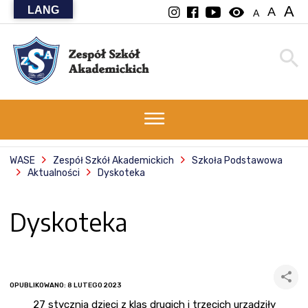
A
LANG
visibility
A
A
WASE
Zespół Szkół Akademickich
Szkoła Podstawowa
Aktualności
Dyskoteka
Dyskoteka
OPUBLIKOWANO: 8 LUTEGO 2023
27 stycznia dzieci z klas drugich i trzecich urządziły