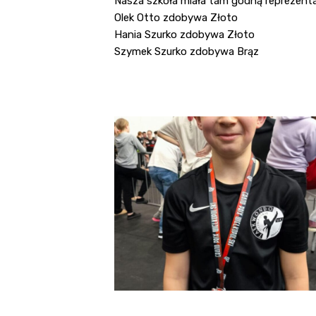
Nasza szkoła miała tam godną reprezenta
Olek Otto zdobywa Złoto
Hania Szurko zdobywa Złoto
Szymek Szurko zdobywa Brąz