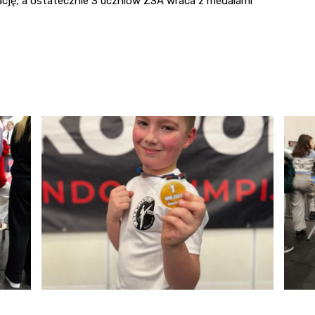
cję, a ostatecznie 3 uczniów ZSA wraca z medalami