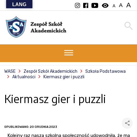
A
LANG
visibility
A
A
WASE
Zespół Szkół Akademickich
Szkoła Podstawowa
Aktualności
Kiermasz gier i puzzli
Kiermasz gier i puzzli
OPUBLIKOWANO: 20 GRUDNIA 2023
Kolejny raz nasza szkolna społeczność udowodniła, że ma