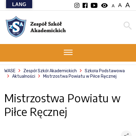
A
LANG
visibility
A
A
WASE
Zespół Szkół Akademickich
Szkoła Podstawowa
Aktualności
Mistrzostwa Powiatu w Piłce Ręcznej
Mistrzostwa Powiatu w
Piłce Ręcznej