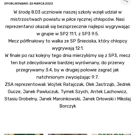
OPUBLIKOWANO: 22 MARCA 2023
W środę 8.03 uczniowie naszej szkoły wzięli udział w
mistrzostwach powiatu w piłce ręcznej chłopców. Nasi
reprezentanci okazali się bezsprzecznie najlepsi wygrywając
w grupie w SP2 11:1, z SP3 9:5.
Mecz półfinałowy to walka ze SP Śnieciska, który chłopcy
wygrywają 12:1.
W finale po raz kolejny tego dnia mierzyliśmy się z SP3, mecz
ten był zdecydowanie bardziej wyrównany, do przerwy
przegrywamy 3:4, by w drugiej połowie zagrać jak
natchnionym zwyciężając 9:7.
ZSA reprezentowali: Wojtek Ratajczak, Olek Jastrząb, Jedrek
Gucze, Janek Pawluczuk, Tymek Szych, Antek Lachowicz,
Stasiu Grobelny, Janek Marcinkowski, Janek Orłowski i Mikolaj
Borczyk