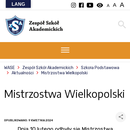
A
LANG
visibility
A
A
WASE
Zespół Szkół Akademickich
Szkoła Podstawowa
Aktualności
Mistrzostwa Wielkopolski
Mistrzostwa Wielkopolski
OPUBLIKOWANO: 9 KWIETNIA 2024
Dnia 10 lutego odbyły się Mistrzostwa