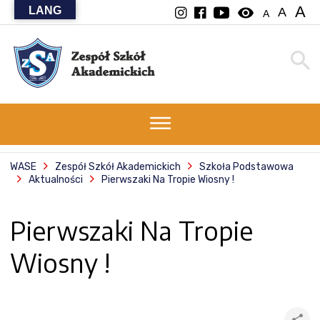
A
LANG
visibility
A
A
WASE
Zespół Szkół Akademickich
Szkoła Podstawowa
Aktualności
Pierwszaki Na Tropie Wiosny !
Pierwszaki Na Tropie
Wiosny !