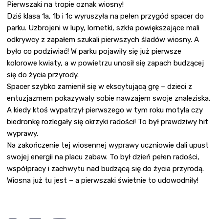
Pierwszaki na tropie oznak wiosny!
Dziś klasa 1a, 1b i 1c wyruszyła na pełen przygód spacer do
parku. Uzbrojeni w lupy, lornetki, szkła powiększające mali
odkrywcy z zapałem szukali pierwszych śladów wiosny. A
było co podziwiać! W parku pojawiły się już pierwsze
kolorowe kwiaty, a w powietrzu unosił się zapach budzącej
się do życia przyrody.
Spacer szybko zamienił się w ekscytującą grę – dzieci z
entuzjazmem pokazywały sobie nawzajem swoje znaleziska.
A kiedy ktoś wypatrzył pierwszego w tym roku motyla czy
biedronkę rozlegały się okrzyki radości! To był prawdziwy hit
wyprawy.
Na zakończenie tej wiosennej wyprawy uczniowie dali upust
swojej energii na placu zabaw. To był dzień pełen radości,
współpracy i zachwytu nad budzącą się do życia przyrodą.
Wiosna już tu jest – a pierwszaki świetnie to udowodniły!