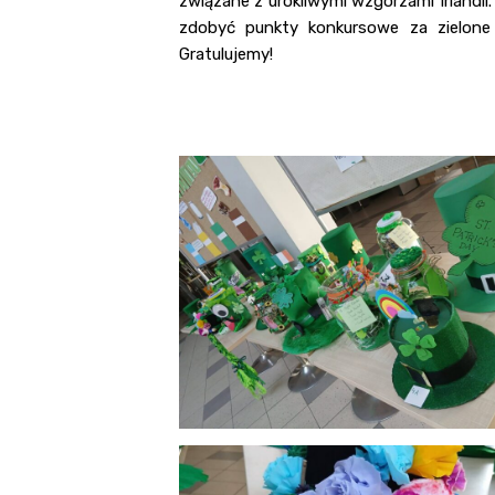
związane z urokliwymi wzgórzami Irlandi
zdobyć punkty konkursowe za zielone e
Gratulujemy!