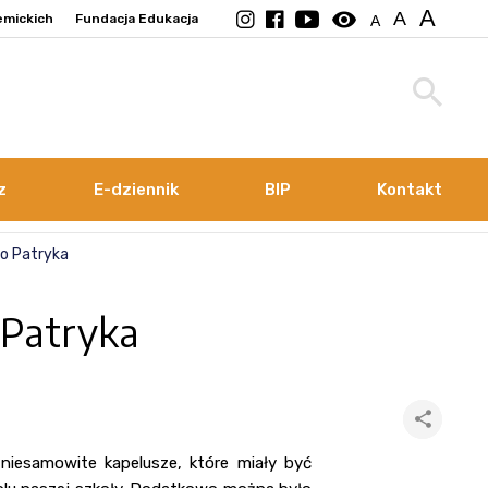
A
visibility
A
emickich
Fundacja Edukacja
A
z
E-dziennik
BIP
Kontakt
o Patryka
 Patryka
niesamowite kapelusze, które miały być