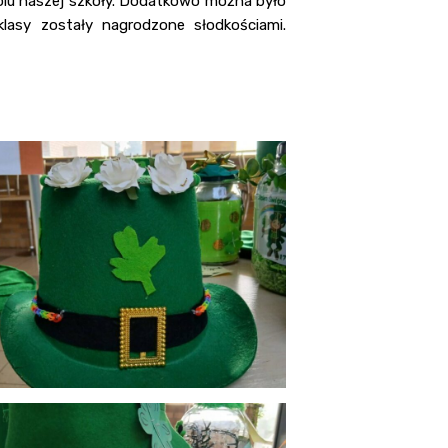
holu naszej szkoły. Dodatkowo można było
klasy zostały nagrodzone słodkościami.