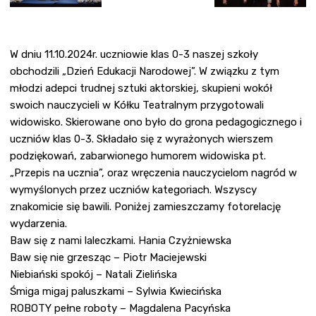
W dniu 11.10.2024r. uczniowie klas 0-3 naszej szkoły
obchodzili „Dzień Edukacji Narodowej”. W związku z tym
młodzi adepci trudnej sztuki aktorskiej, skupieni wokół
swoich nauczycieli w Kółku Teatralnym przygotowali
widowisko. Skierowane ono było do grona pedagogicznego i
uczniów klas 0-3. Składało się z wyrażonych wierszem
podziękowań, zabarwionego humorem widowiska pt.
„Przepis na ucznia”, oraz wręczenia nauczycielom nagród w
wymyślonych przez uczniów kategoriach. Wszyscy
znakomicie się bawili. Poniżej zamieszczamy fotorelację
wydarzenia.
Baw się z nami laleczkami. Hania Czyżniewska
Baw się nie grzesząc – Piotr Maciejewski
Niebiański spokój – Natali Zielińska
Śmiga migaj paluszkami – Sylwia Kwiecińska
ROBOTY pełne roboty – Magdalena Pacyńska