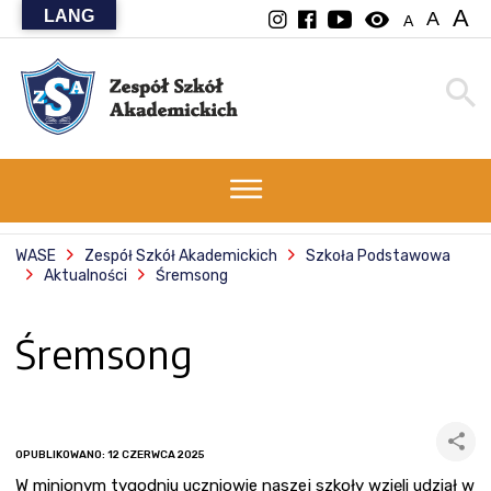
A
LANG
visibility
A
A
WASE
Zespół Szkół Akademickich
Szkoła Podstawowa
Aktualności
Śremsong
Śremsong
OPUBLIKOWANO: 12 CZERWCA 2025
W minionym tygodniu uczniowie naszej szkoły wzięli udział w