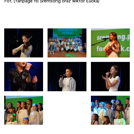
Fot. (fanpage fb Śremsong oraz Wiktor Łucka)