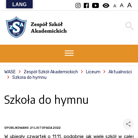
A
LANG
visibility
A
A
WASE
Zespół Szkół Akademickich
Liceum
Aktualności
Szkoła do hymnu
Szkoła do hymnu
OPUBLIKOWANO: 21 LISTOPADA 2022
W ubiegły czwartek o 11:11, podobnie jak wiele szkół w całej