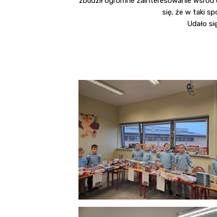
zbudził ogromne zainteresowanie wśród uc
się, że w taki
Udało się