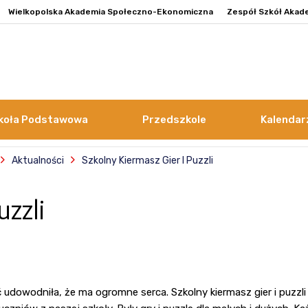
Wielkopolska Akademia Społeczno-Ekonomiczna
Zespół Szkół Akad
koła Podstawowa
Przedszkole
Kalendar
Aktualności
Szkolny Kiermasz Gier I Puzzli
uzzli
 udowodniła, że ma ogromne serca. Szkolny kiermasz gier i puzzl