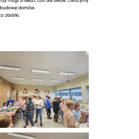
żdy mógł znaleźć coś dla siebie. Cieszymy
odbudowę domów.
o zbiórki.