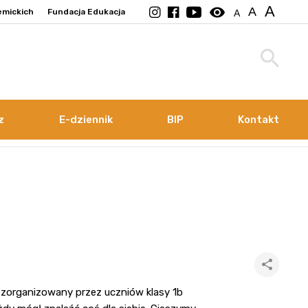
A
visibility
A
emickich
Fundacja Edukacja
A
z
E-dziennik
BIP
Kontakt
i zorganizowany przez uczniów klasy 1b