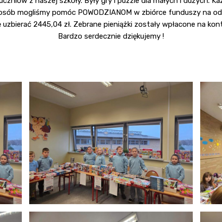
zniów z naszej szkoły. Były gry i puzzle dla małych i dużych. Ka
 sposób mogliśmy pomóc POWODZIANOM w zbiórce funduszy na 
 uzbierać 2445,04 zł. Zebrane pieniążki zostały wpłacone na kont
Bardzo serdecznie dziękujemy !