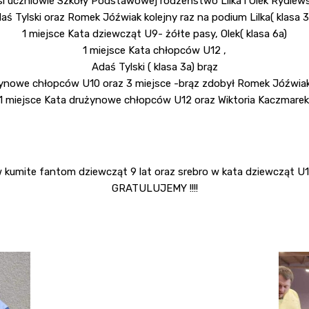
i uczniowie Szkoły Podstawowej rodzeństwo Lilka i Olek Rydlew
aś Tylski oraz Romek Jóźwiak kolejny raz na podium Lilka( klasa 3
1 miejsce Kata dziewcząt U9- żółte pasy, Olek( klasa 6a)
1 miejsce Kata chłopców U12 ,
Adaś Tylski ( klasa 3a) brąz
ynowe chłopców U10 oraz 3 miejsce -brąz zdobył Romek Jóźwiak 
 1 miejsce Kata drużynowe chłopców U12 oraz Wiktoria Kaczmarek 
 kumite fantom dziewcząt 9 lat oraz srebro w kata dziewcząt U
GRATULUJEMY !!!!