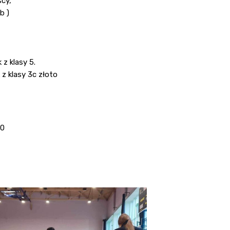
scy,
b )
z klasy 5.
z klasy 3c złoto
10