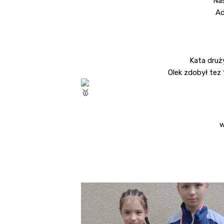
Nas
Ad
Kata druż
Olek zdobył tez
w