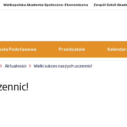
Wielkopolska Akademia Społeczno-Ekonomiczna
Zespół Szkół Akad
koła Podstawowa
Przedszkole
Kalendar
Aktualności
Wielki sukces naszych uczennic!
zennic!