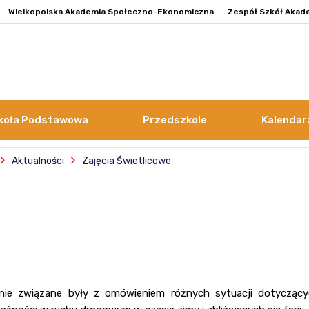
Wielkopolska Akademia Społeczno-Ekonomiczna
Zespół Szkół Akad
koła Podstawowa
Przedszkole
Kalendar
Aktualności
Zajęcia Świetlicowe
znie związane były z omówieniem różnych sytuacji dotycząc