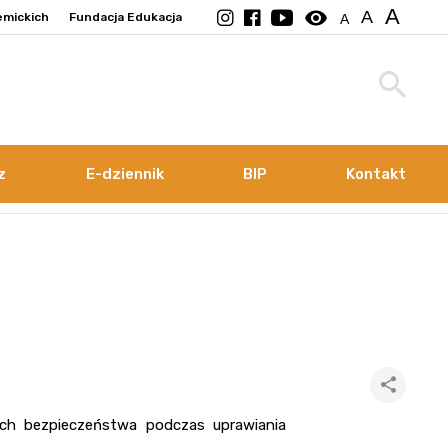
A
visibility
A
emickich
Fundacja Edukacja
A
z
E-dziennik
BIP
Kontakt
ych bezpieczeństwa podczas uprawiania