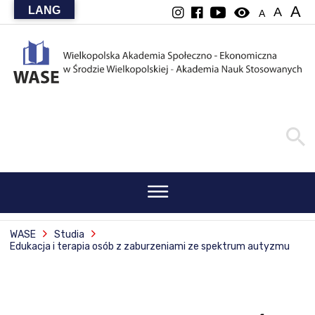
A
LANG
visibility
A
A
WASE
Studia
Edukacja i terapia osób z zaburzeniami ze spektrum autyzmu