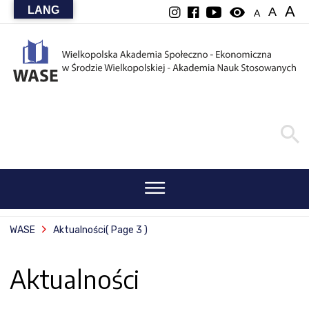
A
LANG
visibility
A
A
WASE
Aktualności
( Page 3 )
Aktualności